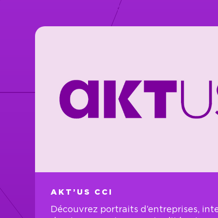
AKT’US CCI
Découvrez portraits d’entreprises, int