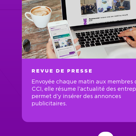
REVUE DE PRESSE
Envoyée chaque matin aux membres d
CCI, elle résume l’actualité des entrep
permet d’y insérer des annonces
publicitaires.