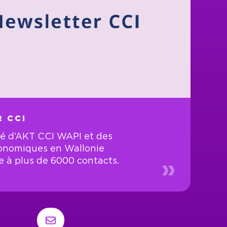
 CCI
ité d’AKT CCI WAPI et des
onomiques en Wallonie
e à plus de 6000 contacts.