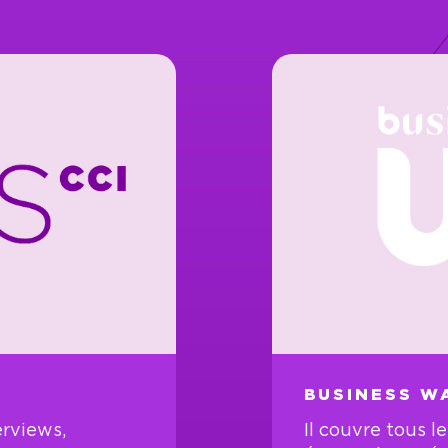
BUSINESS W
erviews,
Il couvre tous l